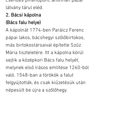
csendes pihenőpont, ahonnan pazar 
látvány tárul eléd.
2. Bácsi kápolna
(Bács falu helye)
A kápolnát 1774-ben Paráicz Ferenc 
pápai lakos, bácshegyi szőlőbirtokos, 
más birtokostársaival építette Szűz 
Mária tiszteletére. Itt a kápolna körül 
sejtik a középkori Bács falu helyét, 
melynek első írásos említése 1260-ból 
való. 1548-ban a törökök a falut 
felgyújtották, és csak kiűzetésük után 
népesült be újra a szőlőhegy.