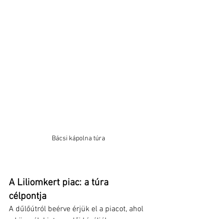
Bácsi kápolna túra
A Liliomkert piac: a túra 
célpontja
A dűlőútról beérve érjük el a piacot, ahol 