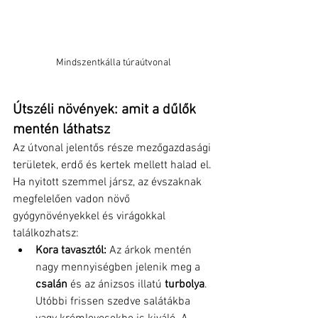
Mindszentkálla túraútvonal
Útszéli növények: amit a dűlők 
mentén láthatsz
Az útvonal jelentős része mezőgazdasági 
területek, erdő és kertek mellett halad el. 
Ha nyitott szemmel jársz, az évszaknak 
megfelelően vadon növő 
gyógynövényekkel és virágokkal 
találkozhatsz:
Kora tavasztól:
 Az árkok mentén 
nagy mennyiségben jelenik meg a 
csalán
 és az ánizsos illatú 
turbolya
. 
Utóbbi frissen szedve salátákba 