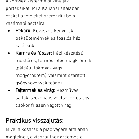
a környék kistermelői kínálják 
portékáikat. Mi a Kaliánál általában 
ezeket a tételeket szerezzük be a 
vasárnapi asztalra:
Pékáru:
 Kovászos kenyerek, 
péksütemények és foszlós házi 
kalácsok.
Kamra és fűszer:
 Házi készítésű 
mustárok, természetes magkrémek 
(például tökmag- vagy 
mogyorókrém), valamint szárított 
gyógynövények teának.
Tejtermék és virág:
 Kézműves 
sajtok, szezonális zöldségek és egy 
csokor frissen vágott virág
Praktikus visszajutás: 
Mivel a kosarak a piac végére általában 
megtelnek, a visszaúthoz érdemes a 