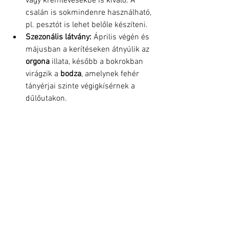
vagy krémlevesekbe is kiváló. A 
csalán is sokmindenre használható, 
pl. pesztót is lehet belőle készíteni.
Szezonális látvány:
 Április végén és 
májusban a kerítéseken átnyúlik az 
orgona
 illata, később a bokrokban 
virágzik a 
bodza
, amelynek fehér 
tányérjai szinte végigkísérnek a 
dűlőutakon.