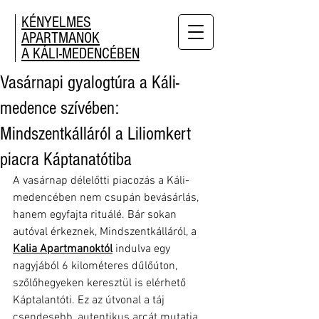
KÉNYELMES
APARTMANOK
A KÁLI-MEDENCÉBEN
Vasárnapi gyalogtúra a Káli-
medence szívében:
Mindszentkálláról a Liliomkert
piacra Káptanatótiba
A vasárnap délelőtti piacozás a Káli-
medencében nem csupán bevásárlás, 
hanem egyfajta rituálé. Bár sokan 
autóval érkeznek, Mindszentkálláról, a 
Kalia Apartmanoktól
 indulva egy 
nagyjából 6 kilométeres dűlőúton, 
szőlőhegyeken keresztül is elérhető 
Káptalantóti. Ez az útvonal a táj 
csendesebb, autentikus arcát mutatja 